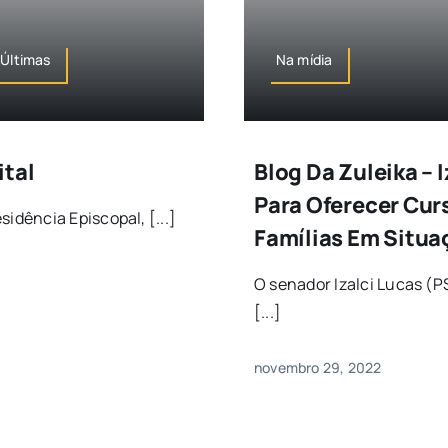
,Últimas
Na mídia
ital
Blog Da Zuleika – 
Para Oferecer Cur
dência Episcopal, [...]
Famílias Em Situa
O senador Izalci Lucas (P
[...]
novembro 29, 2022