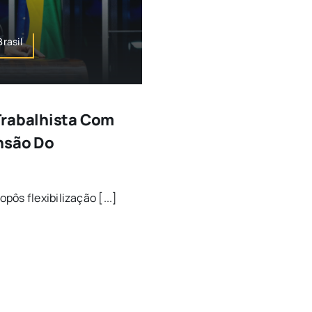
rasil
Trabalhista Com
nsão Do
ôs flexibilização [...]