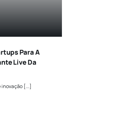
artups Para A
ante Live Da
 inovação [...]