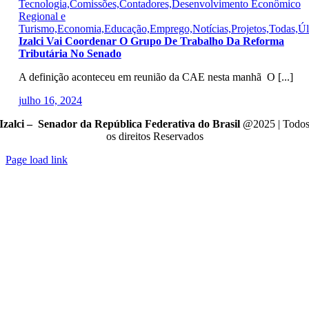
Tecnologia,Comissões,Contadores,Desenvolvimento Econômico
Regional e
Turismo,Economia,Educação,Emprego,Notícias,Projetos,Todas,Úl
Izalci Vai Coordenar O Grupo De Trabalho Da Reforma
Tributária No Senado
A definição aconteceu em reunião da CAE nesta manhã O [...]
julho 16, 2024
Izalci – Senador da República Federativa do Brasil
@2025 | Todo
os direitos Reservados
Page load link
Go
to
Top