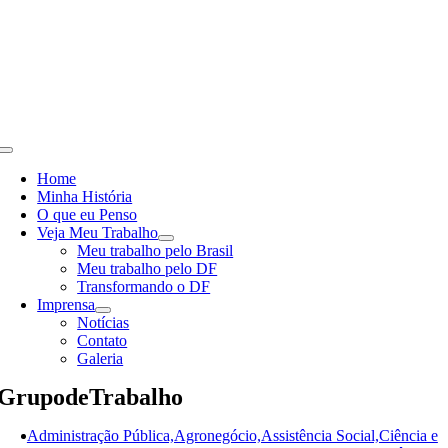
Skip
to
content
Toggle
Navigation
Home
Minha História
O que eu Penso
Veja Meu Trabalho
Meu trabalho pelo Brasil
Meu trabalho pelo DF
Transformando o DF
Imprensa
Notícias
Contato
Galeria
GrupodeTrabalho
Administração Pública,Agronegócio,Assistência Social,Ciência e