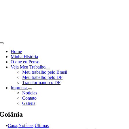
Skip
to
content
Toggle
Navigation
Home
Minha História
O que eu Penso
Veja Meu Trabalho
Meu trabalho pelo Brasil
Meu trabalho pelo DF
Transformando o DF
Imprensa
Notícias
Contato
Galeria
Goiânia
Capa,Notícias,Últimas