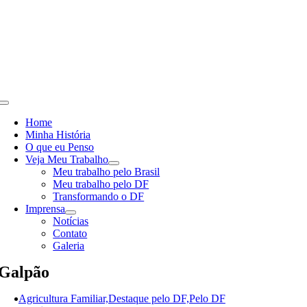
Skip
to
content
Toggle
Navigation
Home
Minha História
O que eu Penso
Veja Meu Trabalho
Meu trabalho pelo Brasil
Meu trabalho pelo DF
Transformando o DF
Imprensa
Notícias
Contato
Galeria
Galpão
Agricultura Familiar,Destaque pelo DF,Pelo DF