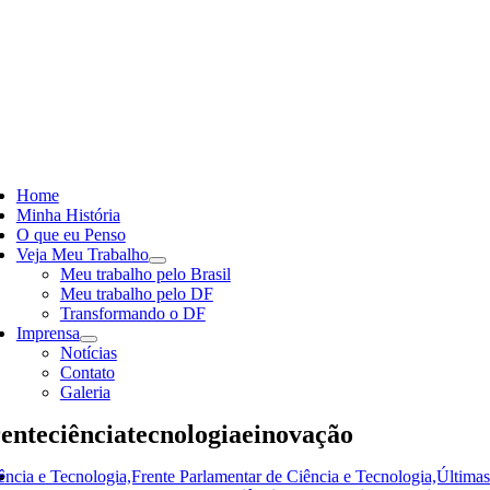
Skip
to
content
ggle
vigation
Home
Minha História
O que eu Penso
Veja Meu Trabalho
Meu trabalho pelo Brasil
Meu trabalho pelo DF
Transformando o DF
Imprensa
Notícias
Contato
Galeria
enteciênciatecnologiaeinovação
ência e Tecnologia,Frente Parlamentar de Ciência e Tecnologia,Última