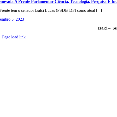
novada A Frente Parlamentar Ciência, Tecnologia, Pesquisa E In
Frente tem o senador Izalci Lucas (PSDB-DF) como atual [...]
tembro 5, 2023
Izalci – S
Page load link
Go
to
Top