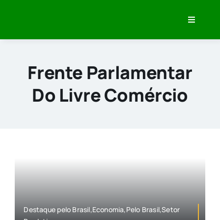
Skip
to
Toggle
content
Navigati
Home
Minha História
Frente Parlamentar
O que eu Penso
Do Livre Comércio
Veja Meu Trabalho
Imprensa
Destaque pelo Brasil,Economia,Pelo Brasil,Setor