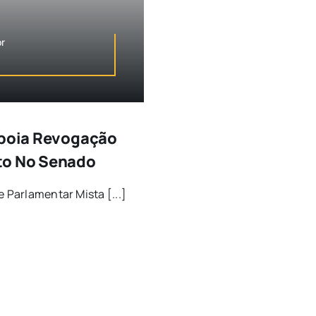
or
 Apoia Revogação
to No Senado
e Parlamentar Mista [...]