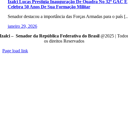
Izalci Lucas Prestigia Inauguração De Quadra No 32º GAC E
Celebra 50 Anos De Sua Formação Militar
Senador destacou a importância das Forças Armadas para o país [..
janeiro 29, 2026
Izalci – Senador da República Federativa do Brasil
@2025 | Todo
os direitos Reservados
Page load link
Go
to
Top