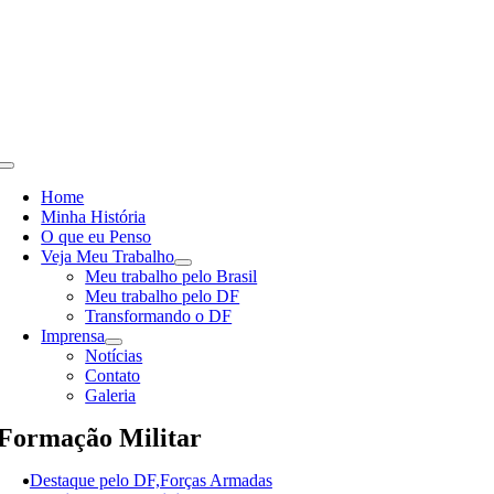
Skip
to
content
Toggle
Navigation
Home
Minha História
O que eu Penso
Veja Meu Trabalho
Meu trabalho pelo Brasil
Meu trabalho pelo DF
Transformando o DF
Imprensa
Notícias
Contato
Galeria
Formação Militar
Destaque pelo DF,Forças Armadas