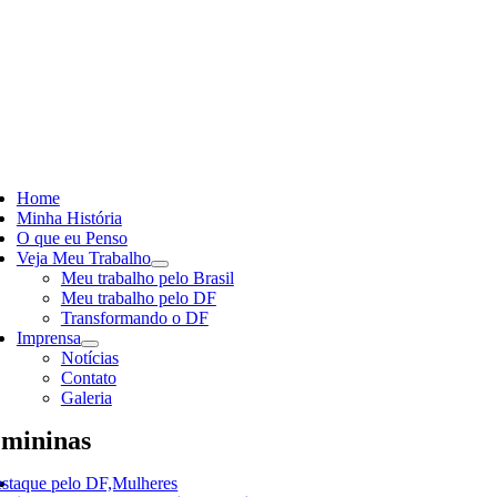
Skip
to
content
ggle
vigation
Home
Minha História
O que eu Penso
Veja Meu Trabalho
Meu trabalho pelo Brasil
Meu trabalho pelo DF
Transformando o DF
Imprensa
Notícias
Contato
Galeria
mininas
staque pelo DF,Mulheres