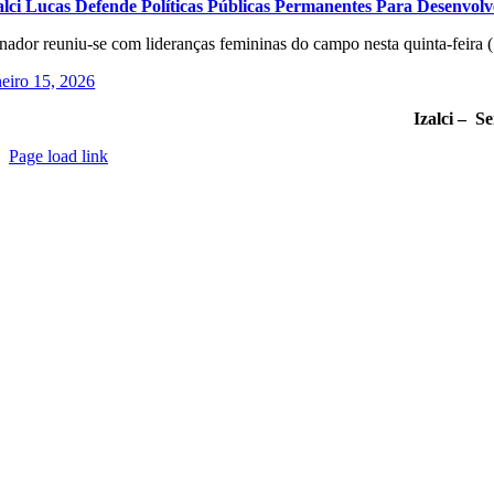
alci Lucas Defende Políticas Públicas Permanentes Para Desenvol
nador reuniu-se com lideranças femininas do campo nesta quinta-feira (1
neiro 15, 2026
Izalci – S
Page load link
Go
to
Top