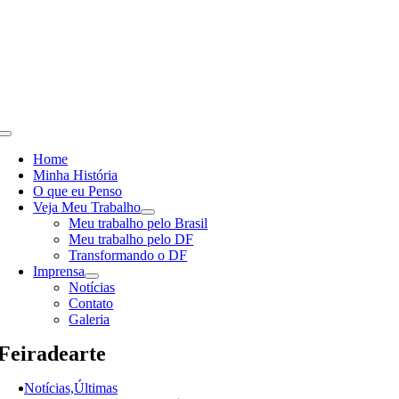
Skip
to
content
Toggle
Navigation
Home
Minha História
O que eu Penso
Veja Meu Trabalho
Meu trabalho pelo Brasil
Meu trabalho pelo DF
Transformando o DF
Imprensa
Notícias
Contato
Galeria
Feiradearte
Notícias,Últimas