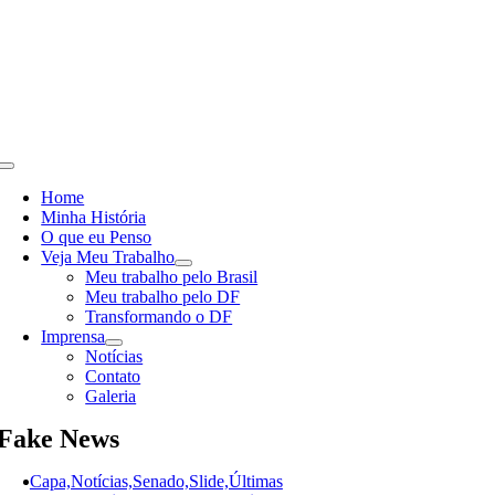
Skip
to
content
Toggle
Navigation
Home
Minha História
O que eu Penso
Veja Meu Trabalho
Meu trabalho pelo Brasil
Meu trabalho pelo DF
Transformando o DF
Imprensa
Notícias
Contato
Galeria
Fake News
Capa,Notícias,Senado,Slide,Últimas