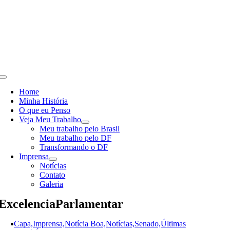
Skip
to
content
Toggle
Navigation
Home
Minha História
O que eu Penso
Veja Meu Trabalho
Meu trabalho pelo Brasil
Meu trabalho pelo DF
Transformando o DF
Imprensa
Notícias
Contato
Galeria
ExcelenciaParlamentar
Capa,Imprensa,Notícia Boa,Notícias,Senado,Últimas