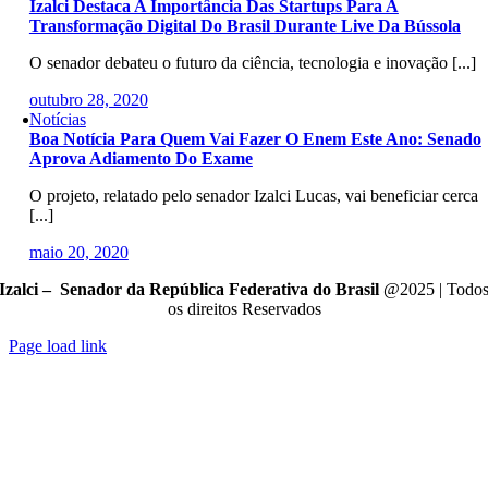
Izalci Destaca A Importância Das Startups Para A
Transformação Digital Do Brasil Durante Live Da Bússola
O senador debateu o futuro da ciência, tecnologia e inovação [...]
outubro 28, 2020
Notícias
Boa Notícia Para Quem Vai Fazer O Enem Este Ano: Senado
Aprova Adiamento Do Exame
O projeto, relatado pelo senador Izalci Lucas, vai beneficiar cerca
[...]
maio 20, 2020
Izalci – Senador da República Federativa do Brasil
@2025 | Todo
os direitos Reservados
Page load link
Go
to
Top