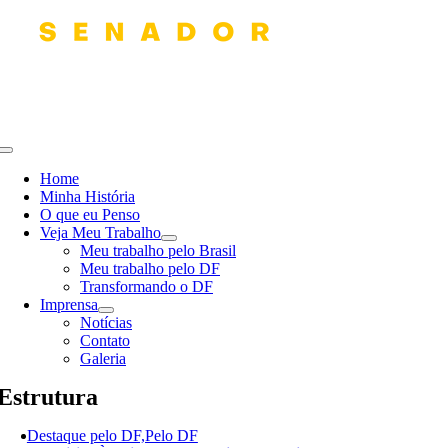
Skip
to
content
Toggle
Navigation
Home
Minha História
O que eu Penso
Veja Meu Trabalho
Meu trabalho pelo Brasil
Meu trabalho pelo DF
Transformando o DF
Imprensa
Notícias
Contato
Galeria
Estrutura
Destaque pelo DF,Pelo DF