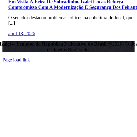
Em Visita À Feira De Sobradinho, Izalci Lucas Reforça
Compromisso Com A Modernização E Segurança Dos Feirant
O senador destacou problemas críticos na cobertura do local, que
[...]
abril 18, 2026
Izalci – Senador da República Federativa do Brasil
@2025 | Todo
os direitos Reservados
Page load link
Go
to
Top