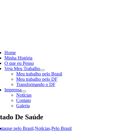
Skip
to
content
ggle
vigation
Home
Minha História
O que eu Penso
Veja Meu Trabalho
Meu trabalho pelo Brasil
Meu trabalho pelo DF
Transformando o DF
Imprensa
Notícias
Contato
Galeria
tado De Saúde
staque pelo Brasil,Notícias,Pelo Brasil