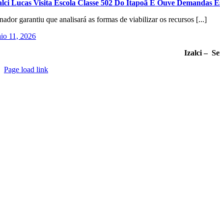
alci Lucas Visita Escola Classe 502 Do Itapoã E Ouve Demandas E
nador garantiu que analisará as formas de viabilizar os recursos [...]
io 11, 2026
Izalci – S
Page load link
Go
to
Top