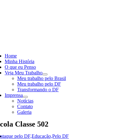
Skip
to
content
ggle
vigation
Home
Minha História
O que eu Penso
Veja Meu Trabalho
Meu trabalho pelo Brasil
Meu trabalho pelo DF
Transformando o DF
Imprensa
Notícias
Contato
Galeria
cola Classe 502
staque pelo DF,Educação,Pelo DF