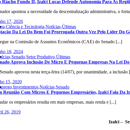
 Riacho Fundo II, Izalci Lucas Defende Autonomia Para As Regiõ
nador apontou a necessidade da descentralização administrativa, o fortal
nho 17, 2026
pa,Ciência e Tecnologia,Notícias,Últimas
tação Da Lei Do Bem Foi Prorrogada Outra Vez Pelo Líder Do 
gue na Comissão de Assuntos Econômicos (CAE) do Senado [...]
nho 18, 2024
tícias,Senado,Setor Produtivo,Últimas
nado Aprova Inclusão De Micro E Pequenas Empresas Na Lei Do 
Senado aprovou nesta terça-feira (14/07), por unanimidade, a inclusão [.
lho 15, 2020
prego,Investimentos,Notícias,Senado
 Reunião Com Micros E Pequenos Empresários, Izalci Fala Da I
udar os empresários resulta em mais empresas, mais renda e [...]
ril 26, 2019
Izalci – S