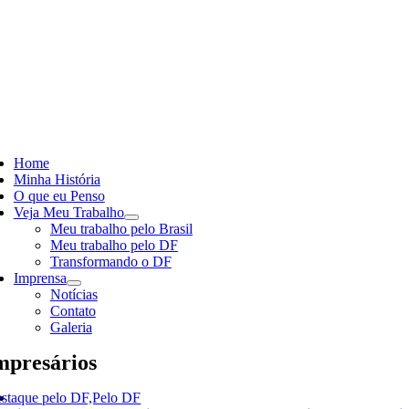
Skip
to
content
ggle
vigation
Home
Minha História
O que eu Penso
Veja Meu Trabalho
Meu trabalho pelo Brasil
Meu trabalho pelo DF
Transformando o DF
Imprensa
Notícias
Contato
Galeria
presários
staque pelo DF,Pelo DF