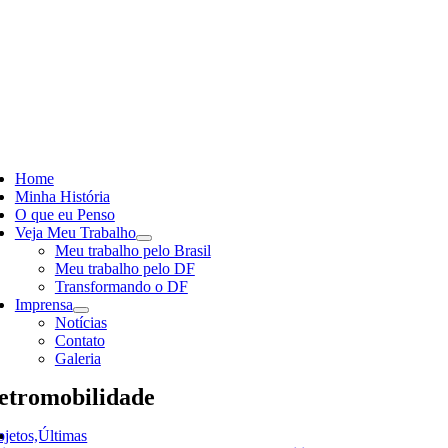
Skip
to
content
ggle
vigation
Home
Minha História
O que eu Penso
Veja Meu Trabalho
Meu trabalho pelo Brasil
Meu trabalho pelo DF
Transformando o DF
Imprensa
Notícias
Contato
Galeria
etromobilidade
ojetos,Últimas