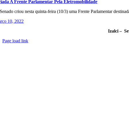
iada A Frente Parlamentar Pela Eletromobilidade
Senado criou nesta quinta-feira (10/3) uma Frente Parlamentar destinada 
rço 10, 2022
Izalci – S
Page load link
Go
to
Top