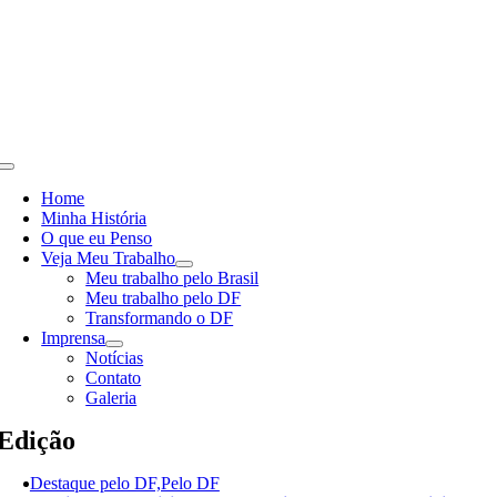
Skip
to
content
Toggle
Navigation
Home
Minha História
O que eu Penso
Veja Meu Trabalho
Meu trabalho pelo Brasil
Meu trabalho pelo DF
Transformando o DF
Imprensa
Notícias
Contato
Galeria
Edição
Destaque pelo DF,Pelo DF