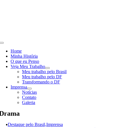
Skip
to
content
Toggle
Navigation
Home
Minha História
O que eu Penso
Veja Meu Trabalho
Meu trabalho pelo Brasil
Meu trabalho pelo DF
Transformando o DF
Imprensa
Notícias
Contato
Galeria
Drama
Destaque pelo Brasil,Imprensa