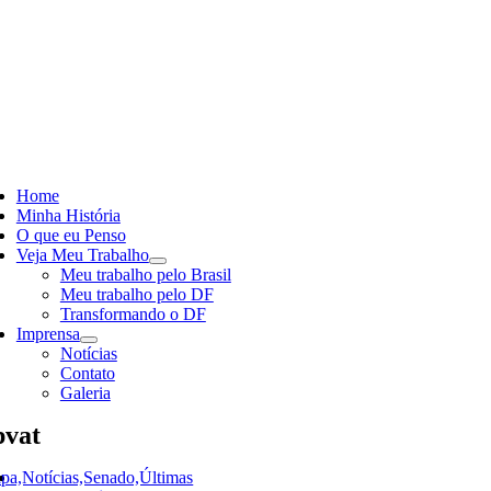
Skip
to
content
ggle
vigation
Home
Minha História
O que eu Penso
Veja Meu Trabalho
Meu trabalho pelo Brasil
Meu trabalho pelo DF
Transformando o DF
Imprensa
Notícias
Contato
Galeria
vat
pa,Notícias,Senado,Últimas