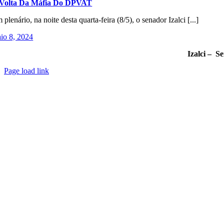
Volta Da Máfia Do DPVAT
 plenário, na noite desta quarta-feira (8/5), o senador Izalci [...]
io 8, 2024
Izalci – S
Page load link
Go
to
Top