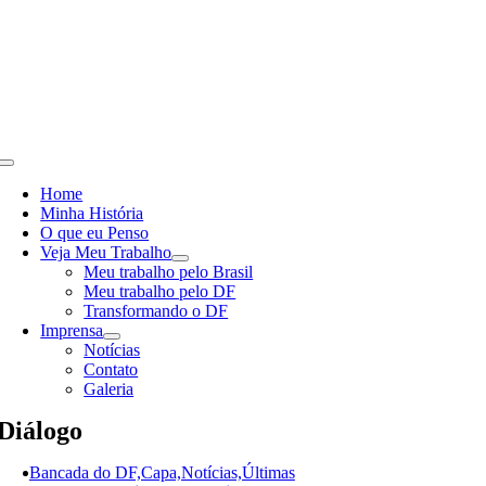
Skip
to
content
Toggle
Navigation
Home
Minha História
O que eu Penso
Veja Meu Trabalho
Meu trabalho pelo Brasil
Meu trabalho pelo DF
Transformando o DF
Imprensa
Notícias
Contato
Galeria
Diálogo
Bancada do DF,Capa,Notícias,Últimas