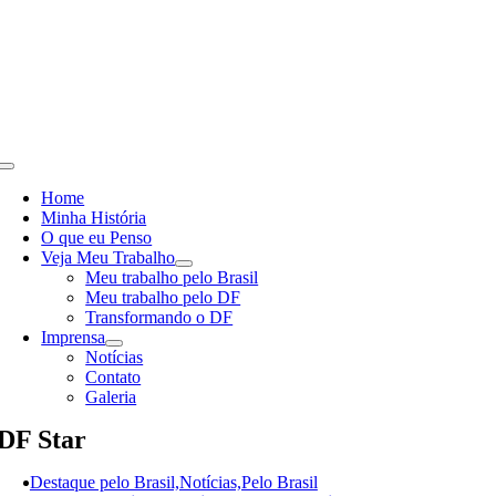
Skip
to
content
Toggle
Navigation
Home
Minha História
O que eu Penso
Veja Meu Trabalho
Meu trabalho pelo Brasil
Meu trabalho pelo DF
Transformando o DF
Imprensa
Notícias
Contato
Galeria
DF Star
Destaque pelo Brasil,Notícias,Pelo Brasil