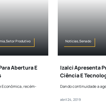
mia,Setor Produtivo
Notícias,Senado
Para Abertura E
Izalci Apresenta P
s
Ciência E Tecnolo
de Econômica, recém-
Dando continuidade a agen
abril 24, 2019