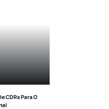
 De CDRs Para O
nal