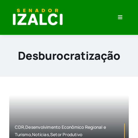
Skip
to
Toggle
content
Navigati
Home
Minha História
Desburocratização
O que eu Penso
Veja Meu Trabalho
Imprensa
CDR,Desenvolvimento Econômico Regional e
Turismo,Notícias,Setor Produtivo