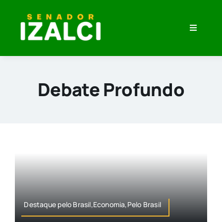
Skip
to
Toggle
content
Navigati
Home
Minha História
Debate Profundo
O que eu Penso
Veja Meu Trabalho
Imprensa
Destaque pelo Brasil,Economia,Pelo Brasil