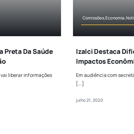
Comissões,Economia,Notíc
a Preta Da Saúde
Izalci Destaca Di
ão
Impactos Econômi
 vai liberar informações
Em audiência com secretá
[...]
julho 21, 2020