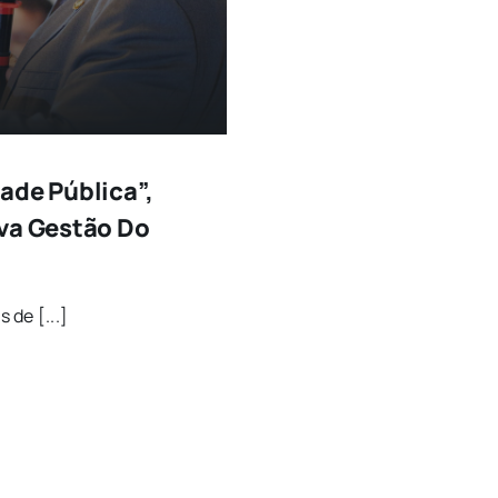
ade Pública”,
ova Gestão Do
 de [...]