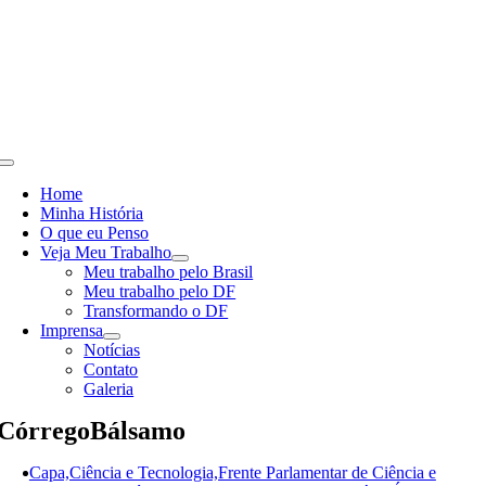
Skip
to
content
Toggle
Navigation
Home
Minha História
O que eu Penso
Veja Meu Trabalho
Meu trabalho pelo Brasil
Meu trabalho pelo DF
Transformando o DF
Imprensa
Notícias
Contato
Galeria
CórregoBálsamo
Capa,Ciência e Tecnologia,Frente Parlamentar de Ciência e