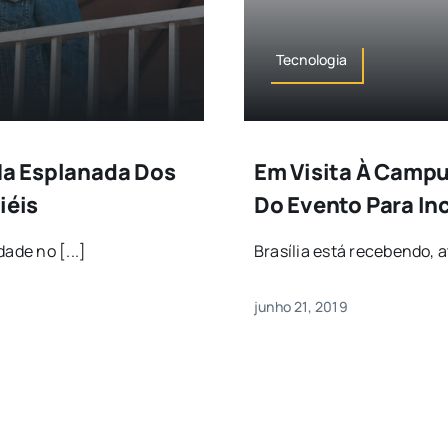
Tecnologia
 Na Esplanada Dos
Em Visita À Campus
iéis
Do Evento Para In
ade no [...]
Brasília está recebendo, 
junho 21, 2019