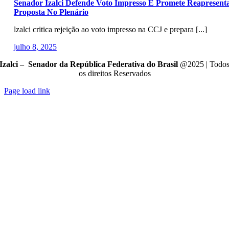
Senador Izalci Defende Voto Impresso E Promete Reapresent
Proposta No Plenário
lzalci critica rejeição ao voto impresso na CCJ e prepara [...]
julho 8, 2025
Izalci – Senador da República Federativa do Brasil
@2025 | Todo
os direitos Reservados
Page load link
Go
to
Top