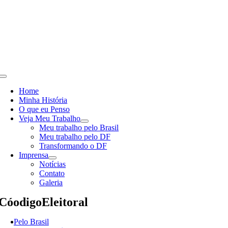
Skip
to
content
Toggle
Navigation
Home
Minha História
O que eu Penso
Veja Meu Trabalho
Meu trabalho pelo Brasil
Meu trabalho pelo DF
Transformando o DF
Imprensa
Notícias
Contato
Galeria
CóodigoEleitoral
Pelo Brasil