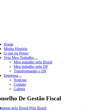
Skip
to
content
ggle
vigation
Home
Minha História
O que eu Penso
Veja Meu Trabalho
Meu trabalho pelo Brasil
Meu trabalho pelo DF
Transformando o DF
Imprensa
Notícias
Contato
Galeria
nselho De Gestão Fiscal
staque pelo Brasil,Pelo Brasil