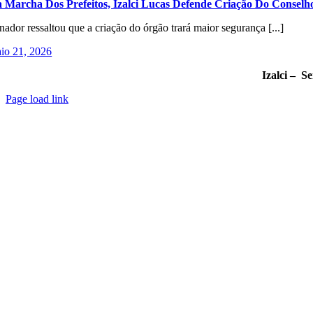
 Marcha Dos Prefeitos, Izalci Lucas Defende Criação Do Conselh
nador ressaltou que a criação do órgão trará maior segurança [...]
io 21, 2026
Izalci – S
Page load link
Go
to
Top