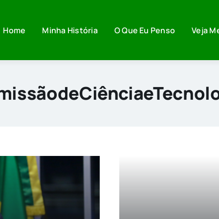
Home
Minha História
O Que Eu Penso
Veja M
missãodeCiênciaeTecnolo