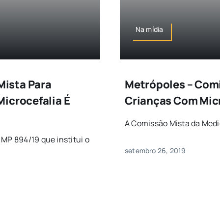
Na mídia
ista Para
Metrópoles – Comi
icrocefalia É
Crianças Com Micr
A Comissão Mista da Medid
 MP 894/19 que institui o
setembro 26, 2019