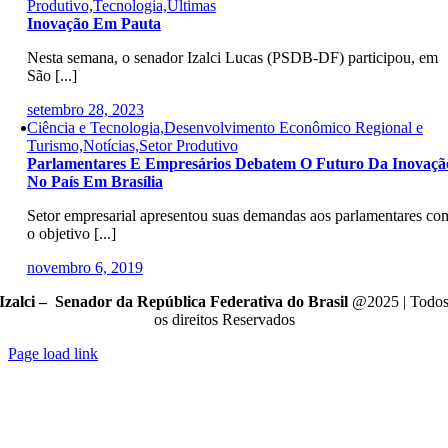
Produtivo,Tecnologia,Últimas
Inovação Em Pauta
Nesta semana, o senador Izalci Lucas (PSDB-DF) participou, em
São [...]
setembro 28, 2023
Ciência e Tecnologia,Desenvolvimento Econômico Regional e
Turismo,Notícias,Setor Produtivo
Parlamentares E Empresários Debatem O Futuro Da Inovaçã
No País Em Brasília
Setor empresarial apresentou suas demandas aos parlamentares co
o objetivo [...]
novembro 6, 2019
Izalci – Senador da República Federativa do Brasil
@2025 | Todo
os direitos Reservados
Page load link
Go
to
Top