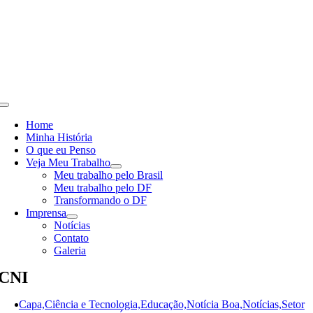
Skip
to
content
Toggle
Navigation
Home
Minha História
O que eu Penso
Veja Meu Trabalho
Meu trabalho pelo Brasil
Meu trabalho pelo DF
Transformando o DF
Imprensa
Notícias
Contato
Galeria
CNI
Capa,Ciência e Tecnologia,Educação,Notícia Boa,Notícias,Setor