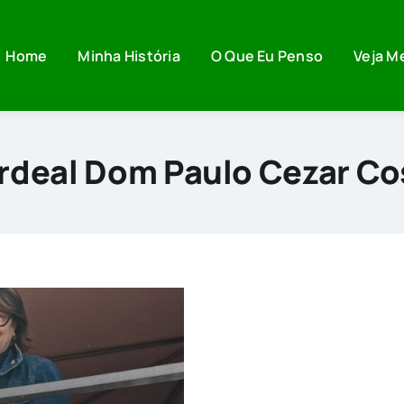
Home
Minha História
O Que Eu Penso
Veja M
rdeal Dom Paulo Cezar Co