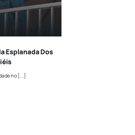
 Na Esplanada Dos
iéis
ade no [...]