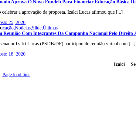
nado Aprova O Novo Fundeb Para Financiar Educação Básica De
 celebrar a aprovação da proposta, Izalci Lucas afirmou que [...]
osto 25, 2020
ucação,Notícias,Slide,Últimas
 Reunião Com Integrantes Da Campanha Nacional Pelo Direito
senador Izalci Lucas (PSDB/DF) participou de reunião virtual com [...]
osto 18, 2020
Izalci – S
Page load link
Go
to
Top