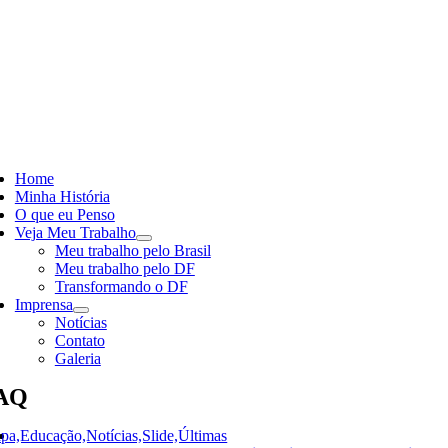
Skip
to
content
ggle
vigation
Home
Minha História
O que eu Penso
Veja Meu Trabalho
Meu trabalho pelo Brasil
Meu trabalho pelo DF
Transformando o DF
Imprensa
Notícias
Contato
Galeria
AQ
pa,Educação,Notícias,Slide,Últimas