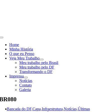
Skip
to
content
Toggle
Navigation
Home
Minha História
O que eu Penso
Veja Meu Trabalho
Meu trabalho pelo Brasil
Meu trabalho pelo DF
Transformando o DF
Imprensa
Notícias
Contato
Galeria
BR080
Bancada do DF,Capa,Infraestrutura,Notícias,Últimas