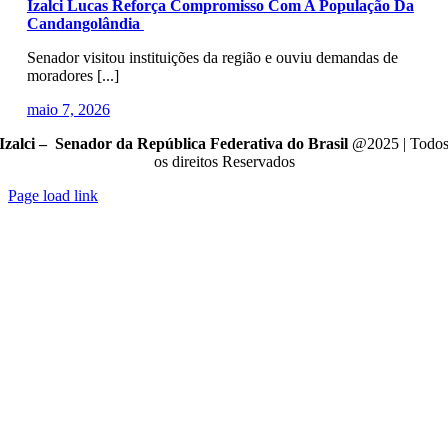
Izalci Lucas Reforça Compromisso Com A População Da
Candangolândia
Senador visitou instituições da região e ouviu demandas de
moradores [...]
maio 7, 2026
Izalci – Senador da República Federativa do Brasil
@2025 | Todo
os direitos Reservados
Page load link
Go
to
Top