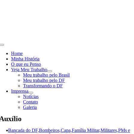
Skip
to
content
Toggle
Navigation
Home
Minha História
O que eu Penso
Veja Meu Trabalho
Meu trabalho pelo Brasil
Meu trabalho pelo DF
Transformando o DF
Imprensa
Notícias
Contato
Galeria
Auxílio
Bancada do DF,Bombeiros,Capa,Família Militar,Militares,PMs e