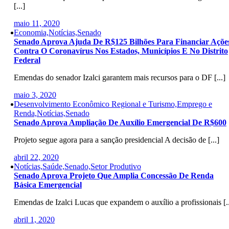
[...]
maio 11, 2020
Economia,Notícias,Senado
Senado Aprova Ajuda De R$125 Bilhões Para Financiar Açõe
Contra O Coronavírus Nos Estados, Municípios E No Distrito
Federal
Emendas do senador Izalci garantem mais recursos para o DF [...]
maio 3, 2020
Desenvolvimento Econômico Regional e Turismo,Emprego e
Renda,Notícias,Senado
Senado Aprova Ampliação De Auxílio Emergencial De R$600
Projeto segue agora para a sanção presidencial A decisão de [...]
abril 22, 2020
Notícias,Saúde,Senado,Setor Produtivo
Senado Aprova Projeto Que Amplia Concessão De Renda
Básica Emergencial
Emendas de Izalci Lucas que expandem o auxílio a profissionais [..
abril 1, 2020