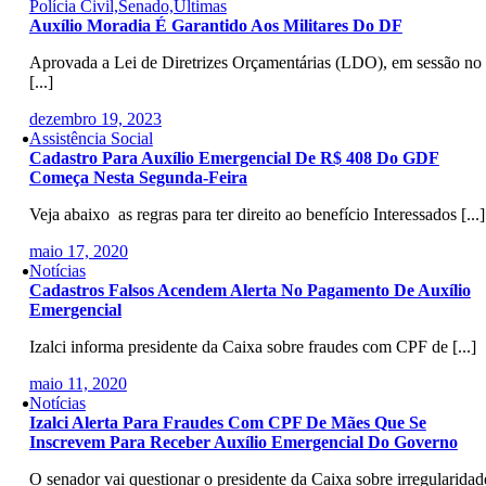
Polícia Civil,Senado,Últimas
Auxílio Moradia É Garantido Aos Militares Do DF
Aprovada a Lei de Diretrizes Orçamentárias (LDO), em sessão no
[...]
dezembro 19, 2023
Assistência Social
Cadastro Para Auxílio Emergencial De R$ 408 Do GDF
Começa Nesta Segunda-Feira
Veja abaixo as regras para ter direito ao benefício Interessados [...]
maio 17, 2020
Notícias
Cadastros Falsos Acendem Alerta No Pagamento De Auxílio
Emergencial
Izalci informa presidente da Caixa sobre fraudes com CPF de [...]
maio 11, 2020
Notícias
Izalci Alerta Para Fraudes Com CPF De Mães Que Se
Inscrevem Para Receber Auxílio Emergencial Do Governo
O senador vai questionar o presidente da Caixa sobre irregularidad