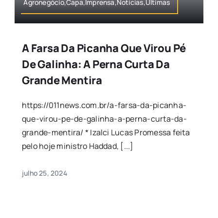
Agronegócio,Capa,Imprensa,Notícias,Últimas
A Farsa Da Picanha Que Virou Pé
De Galinha: A Perna Curta Da
Grande Mentira
https://011news.com.br/a-farsa-da-picanha-
que-virou-pe-de-galinha-a-perna-curta-da-
grande-mentira/ * Izalci Lucas Promessa feita
pelo hoje ministro Haddad, [...]
julho 25, 2024