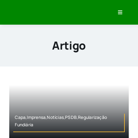
Skip
to
Toggle
content
Navigati
Home
Minha História
Artigo
O que eu Penso
Veja Meu Trabalho
Imprensa
Capa,Imprensa,Notícias,PSDB,Regularização
Fundiária