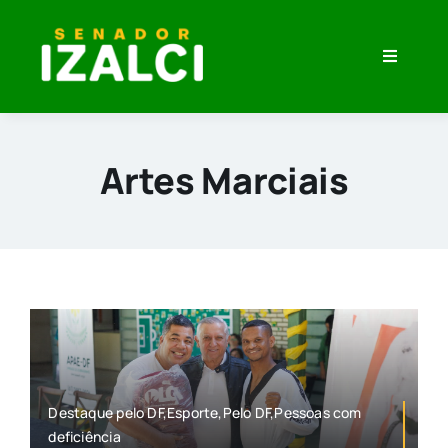
Skip
to
Toggle
content
Navigati
Home
Minha História
Artes Marciais
O que eu Penso
Veja Meu Trabalho
Imprensa
Destaque pelo DF,Esporte,Pelo DF,Pessoas com
deficiência