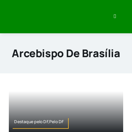
Skip
to
Toggle
content
Navigati
Home
Minha Hi
Arcebispo De Brasília
O que eu
Veja Meu
Imprensa
Destaque pelo DF,Pelo DF