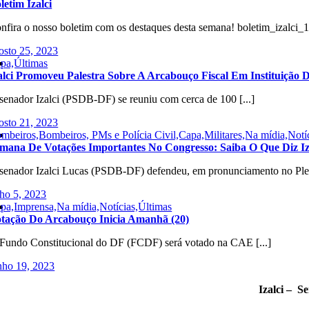
letim Izalci
nfira o nosso boletim com os destaques desta semana! boletim_izalci
osto 25, 2023
pa,Últimas
alci Promoveu Palestra Sobre A Arcabouço Fiscal Em Instituição
senador Izalci (PSDB-DF) se reuniu com cerca de 100 [...]
osto 21, 2023
mbeiros,Bombeiros, PMs e Polícia Civil,Capa,Militares,Na mídia,Notíc
mana De Votações Importantes No Congresso: Saiba O Que Diz Iz
senador Izalci Lucas (PSDB-DF) defendeu, em pronunciamento no Plená
lho 5, 2023
pa,Imprensa,Na mídia,Notícias,Últimas
tação Do Arcabouço Inicia Amanhã (20)
Fundo Constitucional do DF (FCDF) será votado na CAE [...]
nho 19, 2023
Izalci – S