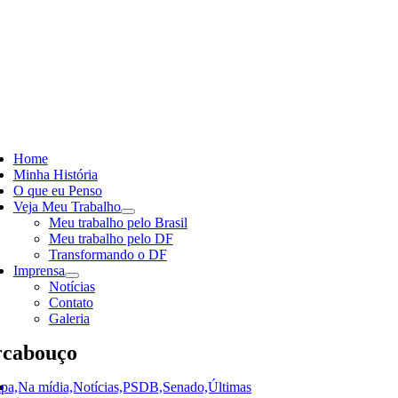
Skip
to
content
ggle
vigation
Home
Minha História
O que eu Penso
Veja Meu Trabalho
Meu trabalho pelo Brasil
Meu trabalho pelo DF
Transformando o DF
Imprensa
Notícias
Contato
Galeria
cabouço
pa,Na mídia,Notícias,PSDB,Senado,Últimas