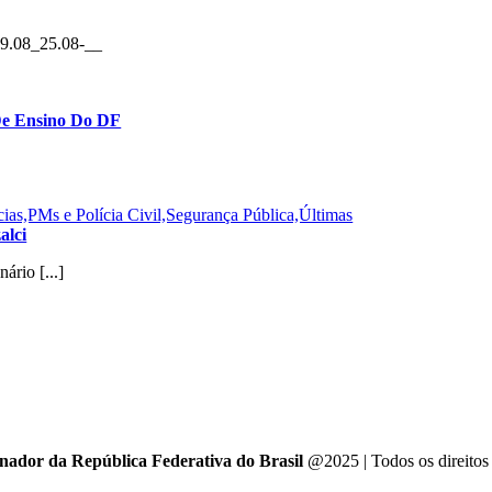
_19.08_25.08-__
 De Ensino Do DF
ias,PMs e Polícia Civil,Segurança Pública,Últimas
alci
rio [...]
enador da República Federativa do Brasil
@2025 | Todos os direitos