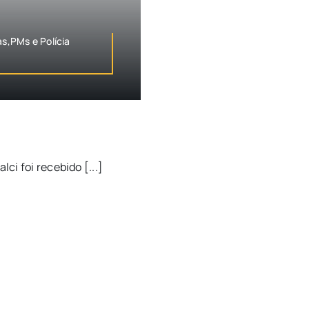
s,PMs e Polícia
ci foi recebido [...]