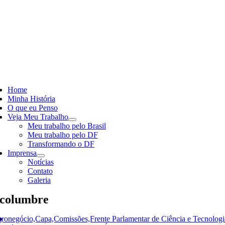
Skip
to
content
ggle
vigation
Home
Minha História
O que eu Penso
Veja Meu Trabalho
Meu trabalho pelo Brasil
Meu trabalho pelo DF
Transformando o DF
Imprensa
Notícias
Contato
Galeria
columbre
ronegócio,Capa,Comissões,Frente Parlamentar de Ciência e Tecnologi