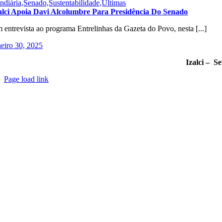
ndiária,Senado,Sustentabilidade,Últimas
alci Apoia Davi Alcolumbre Para Presidência Do Senado
 entrevista ao programa Entrelinhas da Gazeta do Povo, nesta [...]
neiro 30, 2025
Izalci – S
Page load link
Go
to
Top