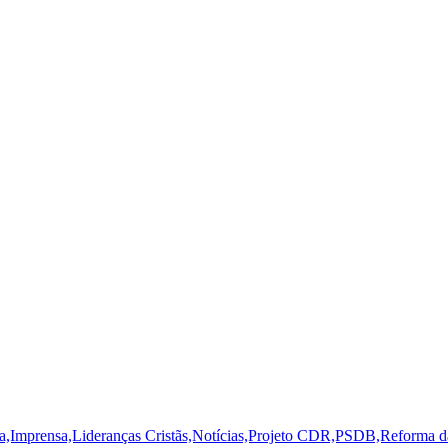
a,Imprensa,Lideranças Cristãs,Notícias,Projeto CDR,PSDB,Reforma d