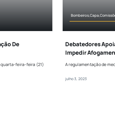
Bombeiros,Capa,Comissõ
nção De
Debatedores Apoi
Impedir Afogament
uarta-feira-feira (21)
A regulamentação de medi
julho 3, 2023