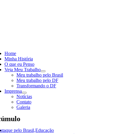
Skip
to
content
ggle
vigation
Home
Minha História
O que eu Penso
Veja Meu Trabalho
Meu trabalho pelo Brasil
Meu trabalho pelo DF
Transformando o DF
Imprensa
Notícias
Contato
Galeria
cúmulo
staque pelo Brasil,Educação