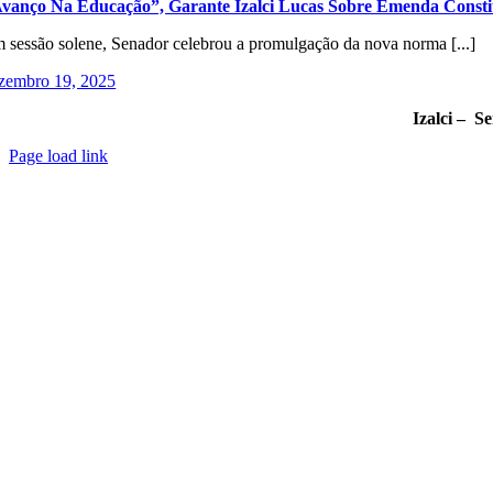
vanço Na Educação”, Garante Izalci Lucas Sobre Emenda Consti
 sessão solene, Senador celebrou a promulgação da nova norma [...]
zembro 19, 2025
Izalci – S
Page load link
Go
to
Top